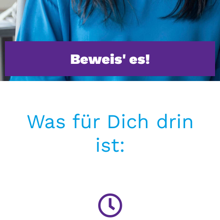
Beweis' es!
Was für Dich drin
ist: